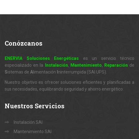
Conózcanos
ENERVIA Soluciones Energéticas
es un servicio técnico
especializado en la
Instalación
,
Mantenimiento
,
Reparación
de
S
istemas de
A
limentación
I
ninterrumpida (SAI UPS).
Nuestro objetivo es ofrecer soluciones eficientes y planificadas a
sus necesidades, equilibrando seguridad y ahorro energético.
Nuestros
Servicios
Instalación SAI
Mantenimiento SAI