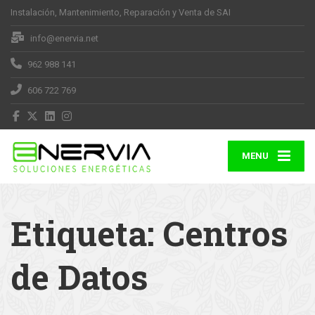
Instalación, Mantenimiento, Reparación y Venta de SAI
info@enervia.net
962 988 141
606 722 769
MENU
Etiqueta:
Centros
de Datos