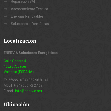
Reparación SAI
Asesoramiento Técnico
Energías Renovables
Soluciones Informáticas
Localización
ENERVIA Soluciones Energéticas
Calle Seders 4
46290 Alcácer
Valencia (ESPAÑA)
Teléfono: +(34) 962 98 81 41
Móvil: +(34) 606 72 27 69
E-mail:
info@enervia.net
Ubicación