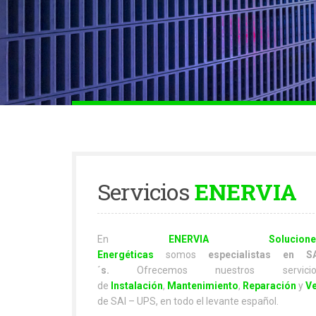
Servicios
ENERVIA
En
ENERVIA Solucione
Energéticas
somos
especialistas en SA
´s.
Ofrecemos nuestros servicio
de
Instalación
,
Mantenimiento
,
Reparación
y
V
de SAI – UPS, en todo el levante español.