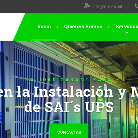
info@enervia.net
Inicio
Quiénes Somos
Servicio
CALIDAD GARANTIZADA
 en la Instalación y
de SAI´s UPS
CONTACTAR