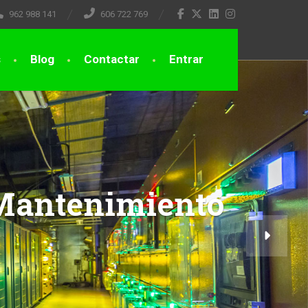
962 988 141
606 722 769
s
Blog
Contactar
Entrar
 Mantenimiento