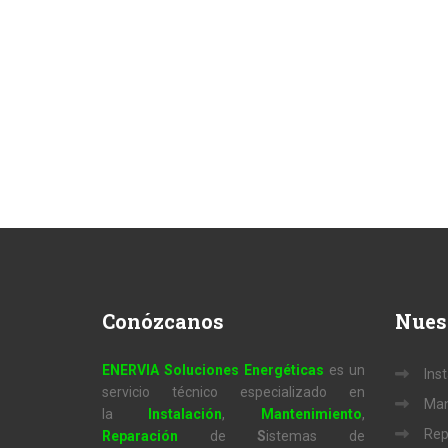
Conózcanos
Nues
ENERVIA Soluciones Energéticas
es un
Ins
servicio técnico especializado en
Man
la
Instalación
,
Mantenimiento
,
Rep
Reparación
de
S
istemas de