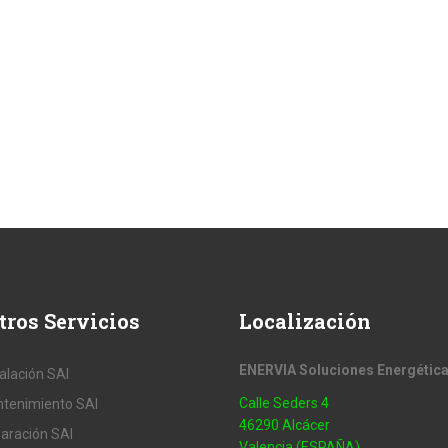
tros
Servicios
Localización
ENERVIA Soluciones Energétic
talación SAI
Calle Seders 4
tenimiento SAI
46290 Alcácer
aración SAI
Valencia (ESPAÑA)