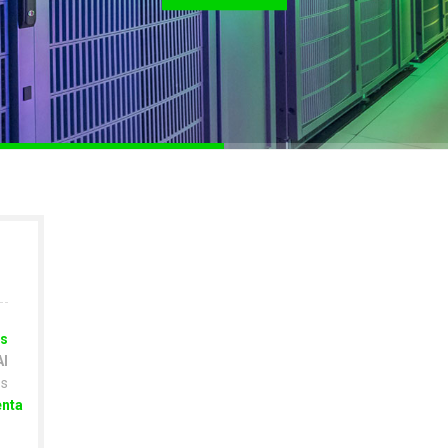
s
I
s
enta