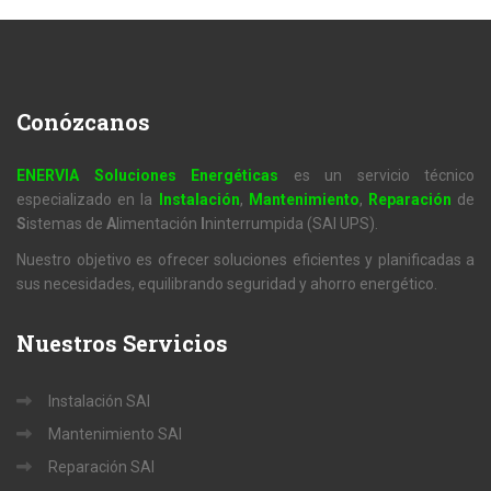
Conózcanos
ENERVIA Soluciones Energéticas
es un servicio técnico
especializado en la
Instalación
,
Mantenimiento
,
Reparación
de
S
istemas de
A
limentación
I
ninterrumpida (SAI UPS).
Nuestro objetivo es ofrecer soluciones eficientes y planificadas a
sus necesidades, equilibrando seguridad y ahorro energético.
Nuestros
Servicios
Instalación SAI
Mantenimiento SAI
Reparación SAI