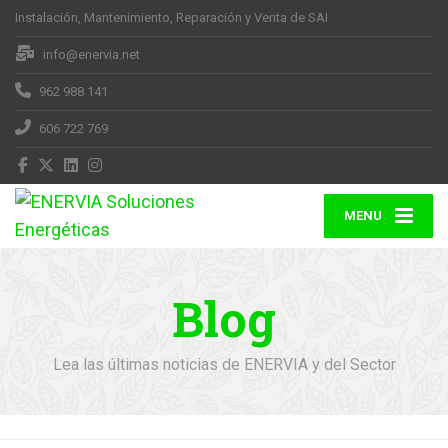
Instalación, Mantenimiento, Reparación y Venta de SAI
info@enervia.net
962 988 141
606 722 769
MENU
Blog
Lea las últimas noticias de ENERVIA y del Sector