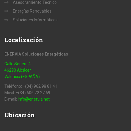
Asesoramiento Técnico
Energías Renovables
Soluciones Informáticas
Localización
ENERVIA Soluciones Energéticas
Calle Seders 4
46290 Alcácer
Valencia (ESPAÑA)
Teléfono: +(34) 962 98 81 41
Móvil: +(34) 606 72 27 69
E-mail:
info@enervia.net
Ubicación