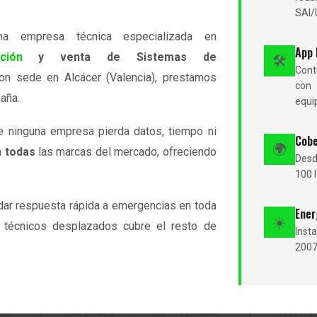
SAI/
 empresa técnica especializada en
App 
ción
y venta de Sistemas de
🛠
Cont
Con sede en Alcácer (Valencia), prestamos
con 
aña.
equi
e ninguna empresa pierda datos, tiempo ni
Cobe
🌍
n
todas
las marcas del mercado, ofreciendo
Desd
100 
dar respuesta rápida a emergencias en toda
Ener
☀️
e técnicos desplazados cubre el resto de
Inst
2007,