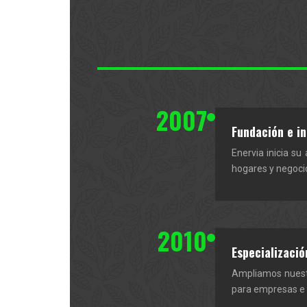
2007
Fundación e in
Enervia inicia su
hogares y negocio
2010
Especializaci
Ampliamos nuestr
para empresas e i