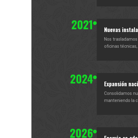
2021
Nuevas instal
Nos trasladamos 
oficinas técnicas
2024
Expansión naci
Consolidamos nue
manteniendo la ca
2026