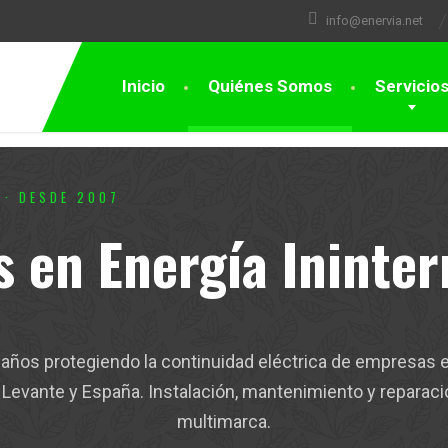
info@enervia.net
Inicio
Quiénes Somos
Servicio
 · DESDE 2007
s en Energía Ininte
años protegiendo la continuidad eléctrica de empresas e
 Levante y España. Instalación, mantenimiento y reparac
multimarca.