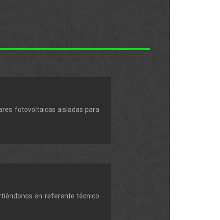
ares fotovoltaicas aisladas para
rtiéndonos en referente técnico