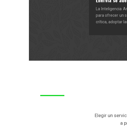
Enervia se ade
La Inteligencia A
para ofrecer un s
crítica, adoptar 
Elegir un servi
a p