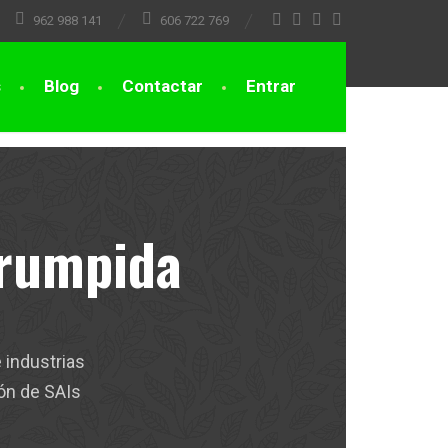
962 988 141
606 722 769
s
Blog
Contactar
Entrar
rrumpida
 industrias
ión de SAIs