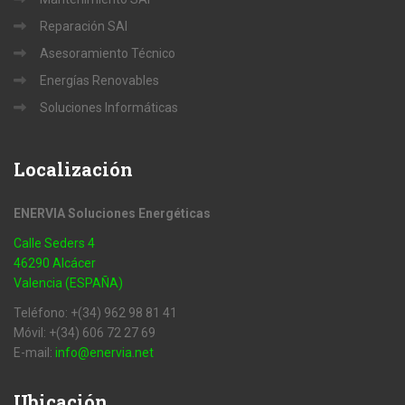
Reparación SAI
Asesoramiento Técnico
Energías Renovables
Soluciones Informáticas
Localización
ENERVIA Soluciones Energéticas
Calle Seders 4
46290 Alcácer
Valencia (ESPAÑA)
Teléfono: +(34) 962 98 81 41
Móvil: +(34) 606 72 27 69
E-mail:
info@enervia.net
Ubicación