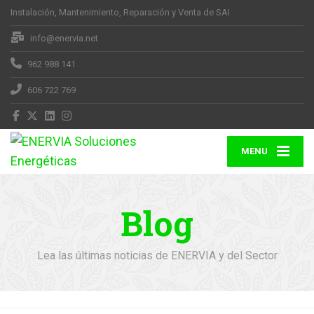
Instalación, Mantenimiento, Reparación y Venta de SAI
info@enervia.net
962 988 141
606 722 769
MENU
Blog
Lea las últimas noticias de ENERVIA y del Sector