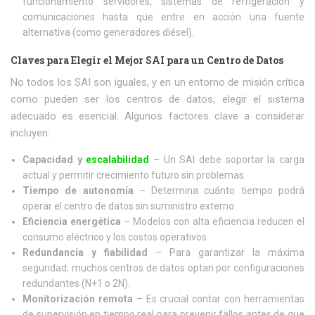
funcionamiento servidores, sistemas de refrigeración y
comunicaciones hasta que entre en acción una fuente
alternativa (como generadores diésel).
Claves para Elegir el Mejor SAI para un Centro de Datos
No todos los SAI son iguales, y en un entorno de misión crítica
como pueden ser los centros de datos, elegir el sistema
adecuado es esencial. Algunos factores clave a considerar
incluyen:
Capacidad y
escalabilidad
– Un SAI debe soportar la carga
actual y permitir crecimiento futuro sin problemas.
Tiempo de autonomía
– Determina cuánto tiempo podrá
operar el centro de datos sin suministro externo.
Eficiencia energética
– Modelos con alta eficiencia reducen el
consumo eléctrico y los costos operativos.
Redundancia y fiabilidad
– Para garantizar la máxima
seguridad, muchos centros de datos optan por configuraciones
redundantes (N+1 o 2N).
Monitorización remota
– Es crucial contar con herramientas
de supervisión en tiempo real para prevenir fallos antes de que