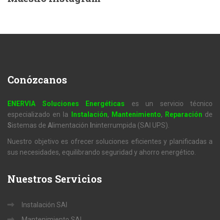
Conózcanos
ENERVIA Soluciones Energéticas
es un servicio técnico
especializado en la
Instalación
,
Mantenimiento
,
Reparación
de
S
istemas de
A
limentación
I
ninterrumpida (SAI UPS).
Nuestro objetivo es ofrecer soluciones eficientes y planificadas a
sus necesidades, equilibrando seguridad y ahorro energético.
Nuestros
Servicios
Instalación SAI
Mantenimiento SAI