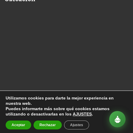
Utilizamos cookies para darte la mejor experiencia en
nuestra web.
Copyright 2010
Enervia
Puedes informarte más sobre qué cookies estamos
utilizando o desactivarlas en los
AJUSTES
.
Aviso Legal
-
Política Privacidad
-
Política Cookies
Diseño por
Enervia
Aceptar
Rechazar
Ajustes