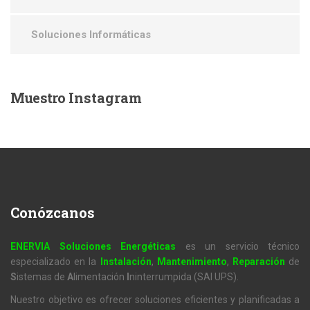
Soluciones Informáticas
Muestro
Instagram
Conózcanos
ENERVIA Soluciones Energéticas
es un servicio técnico
especializado en la
Instalación
,
Mantenimiento
,
Reparación
de
S
istemas de
A
limentación
I
ninterrumpida (SAI UPS).
Nuestro objetivo es ofrecer soluciones eficientes y planificadas a