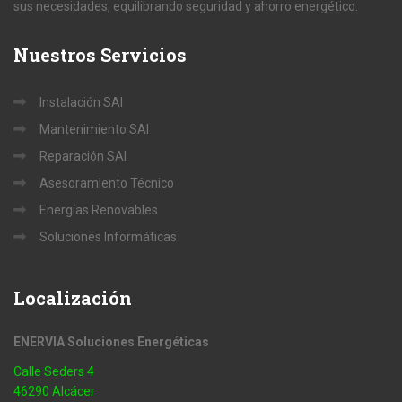
sus necesidades, equilibrando seguridad y ahorro energético.
Nuestros
Servicios
Instalación SAI
Mantenimiento SAI
Reparación SAI
Asesoramiento Técnico
Energías Renovables
Soluciones Informáticas
Localización
ENERVIA Soluciones Energéticas
Calle Seders 4
46290 Alcácer