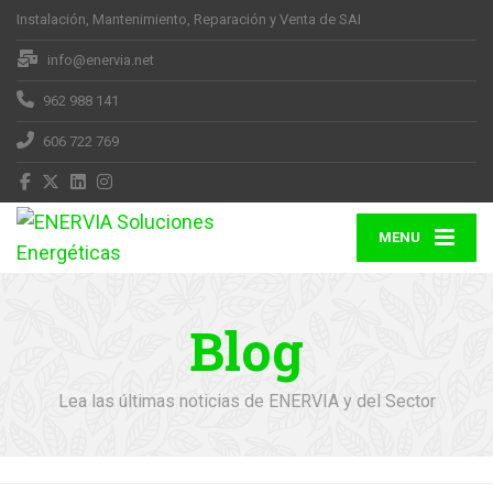
Instalación, Mantenimiento, Reparación y Venta de SAI
info@enervia.net
962 988 141
606 722 769
MENU
Blog
Lea las últimas noticias de ENERVIA y del Sector