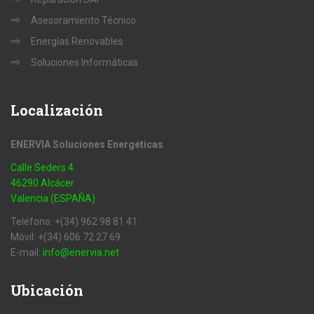
Asesoramiento Técnico
Energías Renovables
Soluciones Informáticas
Localización
ENERVIA Soluciones Energéticas
Calle Seders 4
46290 Alcácer
Valencia (ESPAÑA)
Teléfono: +(34) 962 98 81 41
Móvil: +(34) 606 72 27 69
E-mail:
info@enervia.net
Ubicación