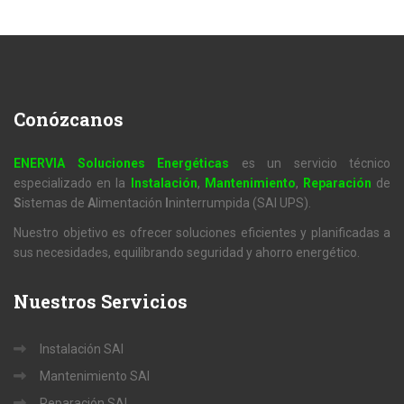
Conózcanos
ENERVIA Soluciones Energéticas
es un servicio técnico
especializado en la
Instalación
,
Mantenimiento
,
Reparación
de
S
istemas de
A
limentación
I
ninterrumpida (SAI UPS).
Nuestro objetivo es ofrecer soluciones eficientes y planificadas a
sus necesidades, equilibrando seguridad y ahorro energético.
Nuestros
Servicios
Instalación SAI
Mantenimiento SAI
Reparación SAI