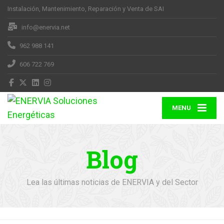
Instalación, Mantenimiento, Reparación y Venta de SAI
info@enervia.net
962 988 141
606 722 769
MENU
Blog
Lea las últimas noticias de ENERVIA y del Sector