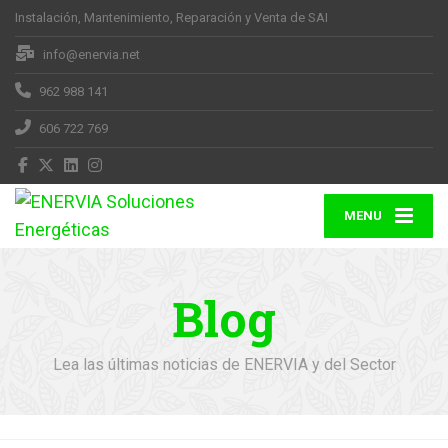
Instalación, Mantenimiento, Reparación y Venta de SAI
info@enervia.net
962 988 141
606 722 769
MENU
Blog
Lea las últimas noticias de ENERVIA y del Sector