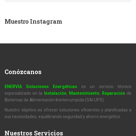
Muestro
Instagram
Conózcanos
ENERVIA Soluciones Energéticas
es un servicio técnico
especializado en la
Instalación
,
Mantenimiento
,
Reparación
de
S
istemas de
A
limentación
I
ninterrumpida (SAI UPS).
Nuestro objetivo es ofrecer soluciones eficientes y planificadas a
sus necesidades, equilibrando seguridad y ahorro energético.
Nuestros
Servicios