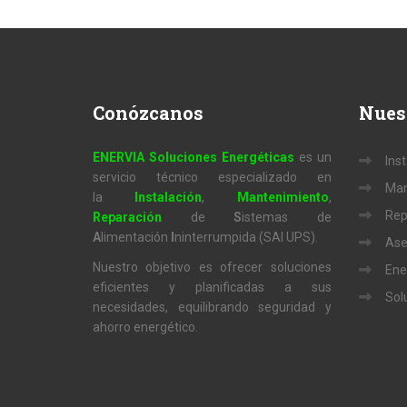
Conózcanos
Nues
ENERVIA Soluciones Energéticas
es un
Ins
servicio técnico especializado en
Man
la
Instalación
,
Mantenimiento
,
Rep
Reparación
de
S
istemas de
A
limentación
I
ninterrumpida (SAI UPS).
Ase
Nuestro objetivo es ofrecer soluciones
Ene
eficientes y planificadas a sus
Sol
necesidades, equilibrando seguridad y
ahorro energético.