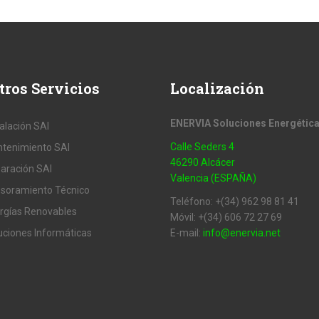
tros
Servicios
Localización
ENERVIA Soluciones Energétic
talación SAI
Calle Seders 4
tenimiento SAI
46290 Alcácer
aración SAI
Valencia (ESPAÑA)
soramiento Técnico
Teléfono: +(34) 962 98 81 41
rgías Renovables
Móvil: +(34) 606 72 27 69
uciones Informáticas
E-mail:
info@enervia.net