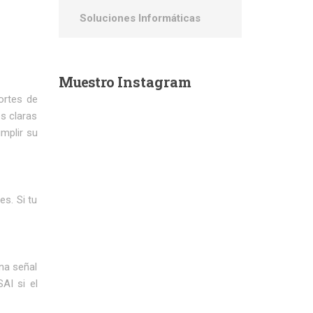
Soluciones Informáticas
Muestro
Instagram
ortes de
es claras
mplir su
es. Si tu
na señal
AI si el