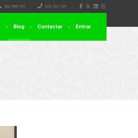
962 988 141
606 722 769
s
Blog
Contactar
Entrar