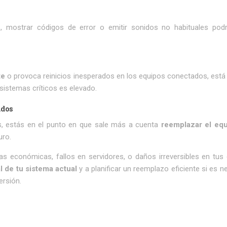
, mostrar códigos de error o emitir sonidos no habituales podr
te
o provoca reinicios inesperados en los equipos conectados, está
 sistemas críticos es elevado.
ados
es, estás en el punto en que sale más a cuenta
reemplazar el eq
uro.
as económicas, fallos en servidores, o daños irreversibles en tus 
l de tu sistema actual
y a planificar un reemplazo eficiente si es n
ersión.