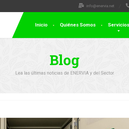
info@enervia.net
Inicio
Quiénes Somos
Servicio
Blog
Lea las últimas noticias de ENERVIA y del Sector