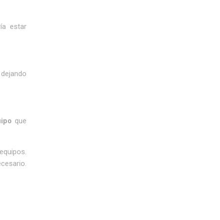
ía estar
 dejando
uipo
que
equipos.
ecesario.