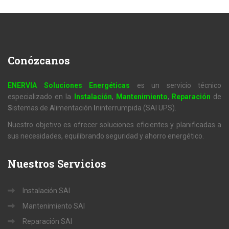
Conózcanos
ENERVIA Soluciones Energéticas
es un servicio técnico
especializado en la
Instalación
,
Mantenimiento
,
Reparación
de
S
istemas de
A
limentación
I
ninterrumpida (SAI UPS).
Nuestro objetivo es ofrecer soluciones eficientes y planificadas a
sus necesidades, equilibrando seguridad y ahorro energético.
Nuestros
Servicios
Instalación SAI
Mantenimiento SAI
Reparación SAI