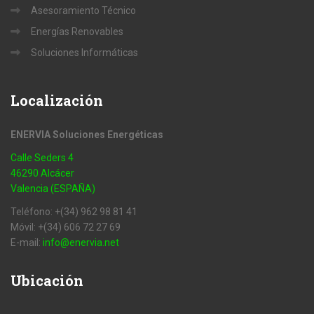
Asesoramiento Técnico
Energías Renovables
Soluciones Informáticas
Localización
ENERVIA Soluciones Energéticas
Calle Seders 4
46290 Alcácer
Valencia (ESPAÑA)
Teléfono: +(34) 962 98 81 41
Móvil: +(34) 606 72 27 69
E-mail:
info@enervia.net
Ubicación