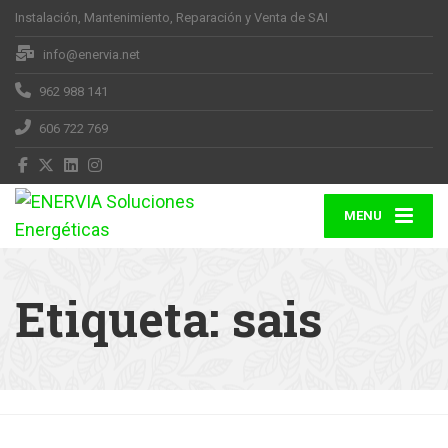
Instalación, Mantenimiento, Reparación y Venta de SAI
info@enervia.net
962 988 141
606 722 769
MENU
Etiqueta:
sais