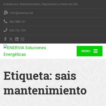
Instalación, Mantenimiento, Reparación y Venta de SAI
info@enervia.net
962 988 141
606 722 769
MENU
Etiqueta:
sais
mantenimiento