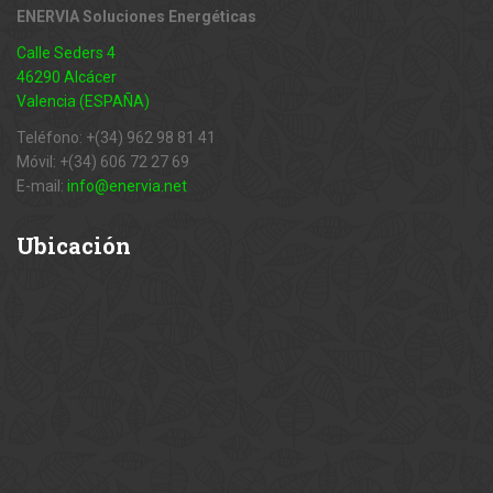
ENERVIA Soluciones Energéticas
Calle Seders 4
46290 Alcácer
Valencia (ESPAÑA)
Teléfono: +(34) 962 98 81 41
Móvil: +(34) 606 72 27 69
E-mail:
info@enervia.net
Ubicación