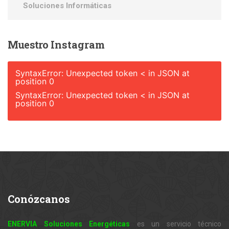
Soluciones Informáticas
Muestro
Instagram
SyntaxError: Unexpected token < in JSON at
position 0
SyntaxError: Unexpected token < in JSON at
position 0
Conózcanos
ENERVIA Soluciones Energéticas
es un servicio técnico