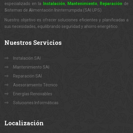
especializado en la
Instalación
,
Mantenimiento
,
Reparación
de
S
istemas de
A
limentación
I
ninterrumpida (SAI UPS).
Nuestro objetivo es ofrecer soluciones eficientes y planificadas a
sus necesidades, equilibrando seguridad y ahorro energético.
Nuestros
Servicios
Instalación SAI
Mantenimiento SAI
Reparación SAI
Asesoramiento Técnico
Energías Renovables
Soluciones Informáticas
Localización