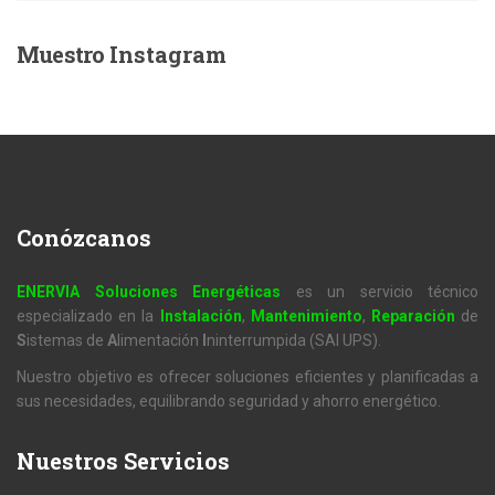
Muestro
Instagram
Conózcanos
ENERVIA Soluciones Energéticas
es un servicio técnico
especializado en la
Instalación
,
Mantenimiento
,
Reparación
de
S
istemas de
A
limentación
I
ninterrumpida (SAI UPS).
Nuestro objetivo es ofrecer soluciones eficientes y planificadas a
sus necesidades, equilibrando seguridad y ahorro energético.
Nuestros
Servicios