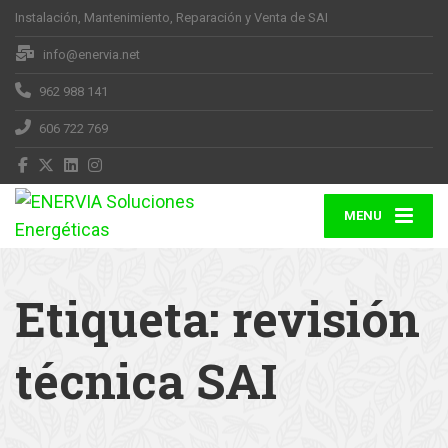
Instalación, Mantenimiento, Reparación y Venta de SAI
info@enervia.net
962 988 141
606 722 769
MENU
Etiqueta:
revisión
técnica SAI