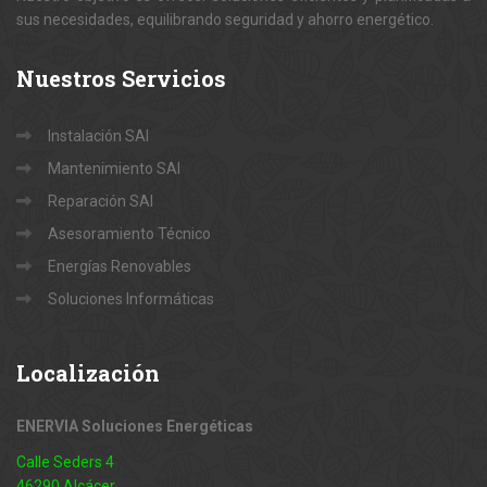
sus necesidades, equilibrando seguridad y ahorro energético.
Nuestros
Servicios
Instalación SAI
Mantenimiento SAI
Reparación SAI
Asesoramiento Técnico
Energías Renovables
Soluciones Informáticas
Localización
ENERVIA Soluciones Energéticas
Calle Seders 4
46290 Alcácer