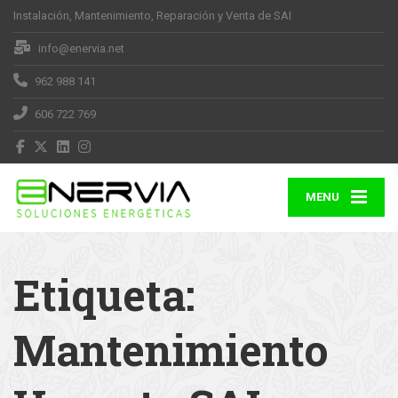
Instalación, Mantenimiento, Reparación y Venta de SAI
info@enervia.net
962 988 141
606 722 769
MENU
Etiqueta:
Mantenimiento