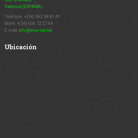
Valencia (ESPAÑA)
Teléfono: +(34) 962 98 81 41
Móvil: +(34) 606 72 27 69
E-mail:
info@enervia.net
Ubicación