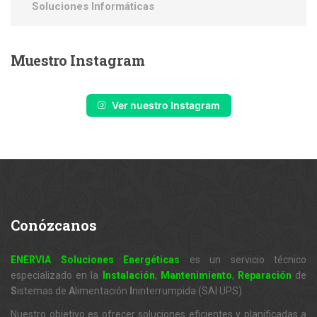
Soluciones Informáticas
Muestro
Instagram
Ver nuestro Instagram
Conózcanos
ENERVIA Soluciones Energéticas
es un servicio técnico
especializado en la
Instalación
,
Mantenimiento
,
Reparación
de
S
istemas de
A
limentación
I
ninterrumpida (SAI UPS).
Nuestro objetivo es ofrecer soluciones eficientes y planificadas a