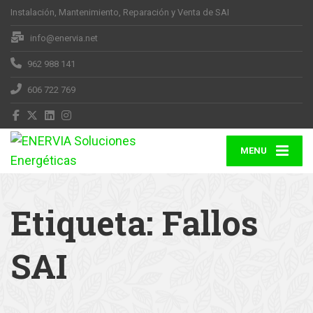
Instalación, Mantenimiento, Reparación y Venta de SAI
info@enervia.net
962 988 141
606 722 769
MENU
Etiqueta:
Fallos
SAI