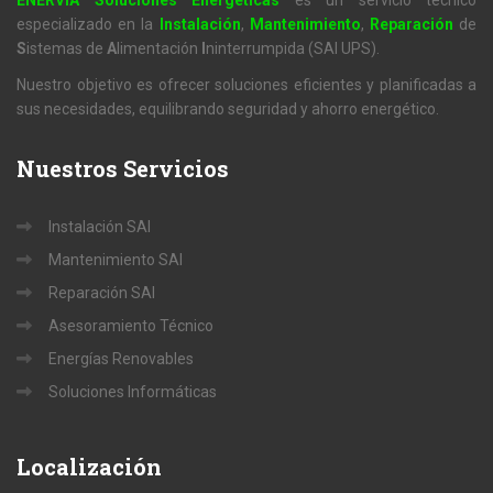
ENERVIA Soluciones Energéticas
es un servicio técnico
especializado en la
Instalación
,
Mantenimiento
,
Reparación
de
S
istemas de
A
limentación
I
ninterrumpida (SAI UPS).
Nuestro objetivo es ofrecer soluciones eficientes y planificadas a
sus necesidades, equilibrando seguridad y ahorro energético.
Nuestros
Servicios
Instalación SAI
Mantenimiento SAI
Reparación SAI
Asesoramiento Técnico
Energías Renovables
Soluciones Informáticas
Localización