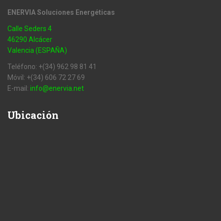
ENERVIA Soluciones Energéticas
Calle Seders 4
46290 Alcácer
Valencia (ESPAÑA)
Teléfono: +(34) 962 98 81 41
Móvil: +(34) 606 72 27 69
E-mail:
info@enervia.net
Ubicación