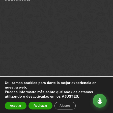
Utilizamos cookies para darte la mejor experiencia en
nuestra web.
Copyright 2010
Enervia
Puedes informarte más sobre qué cookies estamos
utilizando o desactivarlas en los
AJUSTES
.
Aviso Legal
-
Política Privacidad
-
Política Cookies
Diseño por
Enervia
Aceptar
Rechazar
Ajustes