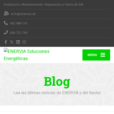
Instalación, Mantenimiento, Reparación y Venta de SAI
info@enervia.net
962 988 141
606 722 769
MENU
Blog
Lea las últimas noticias de ENERVIA y del Sector