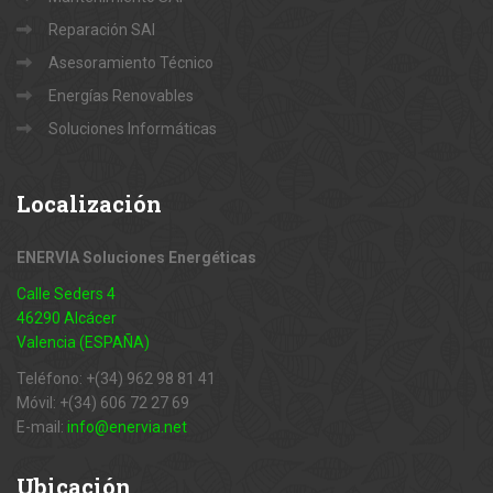
Reparación SAI
Asesoramiento Técnico
Energías Renovables
Soluciones Informáticas
Localización
ENERVIA Soluciones Energéticas
Calle Seders 4
46290 Alcácer
Valencia (ESPAÑA)
Teléfono: +(34) 962 98 81 41
Móvil: +(34) 606 72 27 69
E-mail:
info@enervia.net
Ubicación