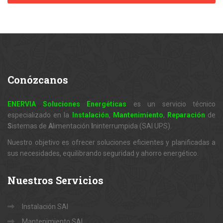
Conózcanos
ENERVIA Soluciones Energéticas
es un servicio técnico
especializado en la
Instalación
,
Mantenimiento
,
Reparación
de
S
istemas de
A
limentación
I
ninterrumpida (SAI UPS).
Nuestro objetivo es ofrecer soluciones eficientes y planificadas a
sus necesidades, equilibrando seguridad y ahorro energético.
Nuestros
Servicios
Instalación SAI
Mantenimiento SAI