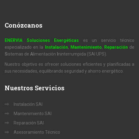
Conózcanos
ENERVIA Soluciones Energéticas
es un servicio técnico
especializado en la
Instalación
,
Mantenimiento
,
Reparación
de
S
istemas de
A
limentación
I
ninterrumpida (SAI UPS).
Nuestro objetivo es ofrecer soluciones eficientes y planificadas a
sus necesidades, equilibrando seguridad y ahorro energético.
Nuestros
Servicios
Instalación SAI
Mantenimiento SAI
Reparación SAI
Asesoramiento Técnico