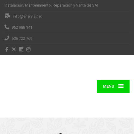
Instalación, Mantenimiento, Reparación y Venta de SAI
info@enervia.net
962 988 141
606 722 769
MENU