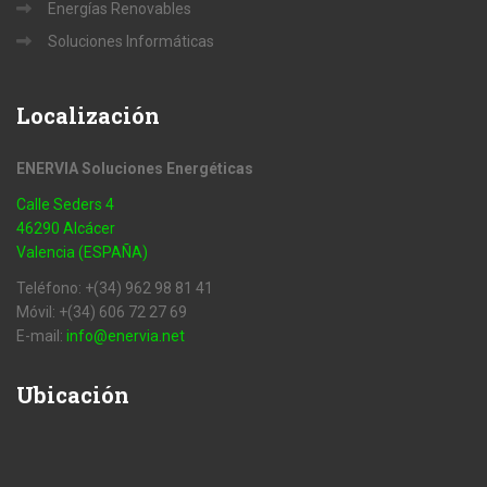
Energías Renovables
Soluciones Informáticas
Localización
ENERVIA Soluciones Energéticas
Calle Seders 4
46290 Alcácer
Valencia (ESPAÑA)
Teléfono: +(34) 962 98 81 41
Móvil: +(34) 606 72 27 69
E-mail:
info@enervia.net
Ubicación